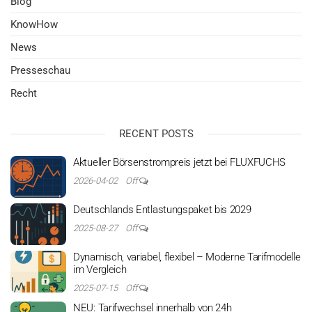
Blog
KnowHow
News
Presseschau
Recht
RECENT POSTS
Aktueller Börsenstrompreis jetzt bei FLUXFUCHS
2026-04-02
Off
Deutschlands Entlastungspaket bis 2029
2025-08-27
Off
Dynamisch, variabel, flexibel – Moderne Tarifmodelle
im Vergleich
2025-07-15
Off
NEU: Tarifwechsel innerhalb von 24h