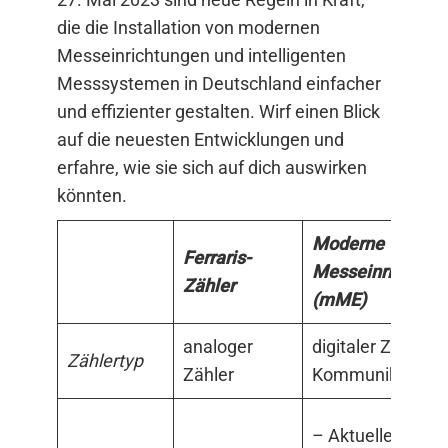
die die Installation von modernen
Messeinrichtungen und intelligenten
Messsystemen in Deutschland einfacher
und effizienter gestalten. Wirf einen Blick
auf die neuesten Entwicklungen und
erfahre, wie sie sich auf dich auswirken
könnten.
Moderne
Ferraris-
Messeinrichtung
Zähler
(mME)
analoger
digitaler Zähler
o
Zählertyp
Zähler
Kommunikationse
– Aktueller Zähl