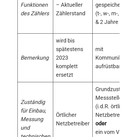
Funktionen
– Aktueller
gespeicherte We
des Zählers
Zählerstand
(t-, w-, m-, jahre
& 2 Jahre im Rück
wird bis
spätestens
mit
Bemerkung
2023
Kommunikationse
komplett
aufrüstbar zum 
ersetzt
Grundzuständige
Messstellenbetre
Zuständig
(i.d.R. örtlicher
für Einbau,
Örtlicher
Netzbetreiber)
Messung
Netzbetreiber
oder
und
ein vom Verbrau
technischen