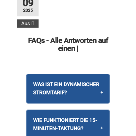
09
2025
Aus
FAQs
- Alle Antworten auf
|
WAS IST EIN DYNAMISCHER
STROMTARIF?
Ein dynamischer Stromtarif
passt sich stündlich oder
WIE FUNKTIONIERT DIE 15-
viertelstündlich an die aktuellen
MINUTEN-TAKTUNG?
Börsenstrompreise an. Du zahlst
also den echten Marktpreis –
Strom wird an der Börse in 96