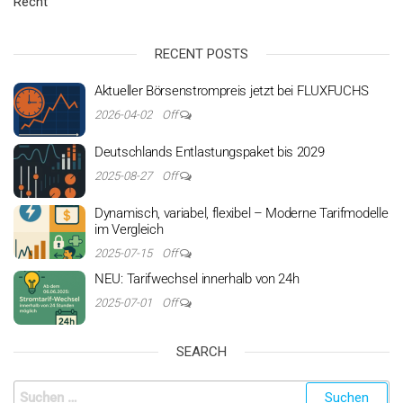
RECENT POSTS
Aktueller Börsenstrompreis jetzt bei FLUXFUCHS
2026-04-02
Off
Deutschlands Entlastungspaket bis 2029
2025-08-27
Off
Dynamisch, variabel, flexibel – Moderne Tarifmodelle
im Vergleich
2025-07-15
Off
NEU: Tarifwechsel innerhalb von 24h
2025-07-01
Off
SEARCH