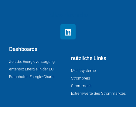
follow FluxFuchs
Dashboards
nützliche Links
Zeit.de: Energieversorgung
entenso: Energie in der EU
Mess­sys­te­me
Fraunhofer: Energie-Charts
Strompreis
Strommarkt
Extremwerte des Strommarktes
About
B2B
Impressum
Datenschutzerklärung