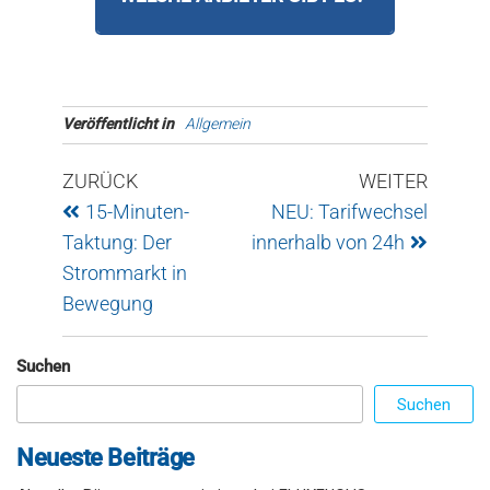
Energiewende. Außerdem
Anbieter wie Tibber, aWATTar
unterstützt Du die Netzstabilität,
oder EnBW bieten bereits
indem Du im besten Fall auch an
dynamische Tarife an. Weitere
Veröffentlicht in
Allgemein
nachfrageschwachen Zeiten
folgen. Auf FLUXFUCHS findest
starke Verbraucher verwendest.
du ein breites Angebot von
ZURÜCK
WEITER
Anbietern.
15-Minuten-
NEU: Tarifwechsel
Taktung: Der
innerhalb von 24h
Strommarkt in
Bewegung
Suchen
Suchen
Neueste Beiträge
Aktueller Börsenstrompreis jetzt bei FLUXFUCHS