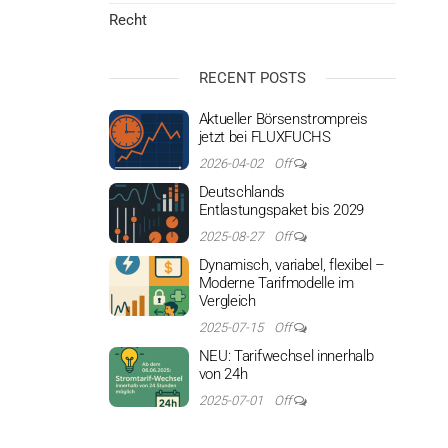
Recht
RECENT POSTS
Aktueller Börsenstrompreis
jetzt bei FLUXFUCHS
2026-04-02
Off
Deutschlands
Entlastungspaket bis 2029
2025-08-27
Off
Dynamisch, variabel, flexibel –
Moderne Tarifmodelle im
Vergleich
2025-07-15
Off
NEU: Tarifwechsel innerhalb
von 24h
2025-07-01
Off